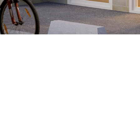
IMAGINER
Conception de 58
logements sociaux et un
commerce à rez-de-
chaussée