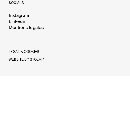
SOCIALS
Instagram
Linkedin
Instagram
Mentions légales
Linkedin
Mentions légales
LEGAL & COOKIES
WEBSITE BY STOËMP
INSCRIVEZ-VOUS À NOTRE NEWSLETTER: